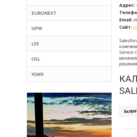
Адрес:
Телефо
EURONEXT
Email:
i
Сайт:
w
GPW
Salesfo
LSE
компани
Service
механиз
OSL
решения,
XSWX
КАЛ
SAL
Ex/EF