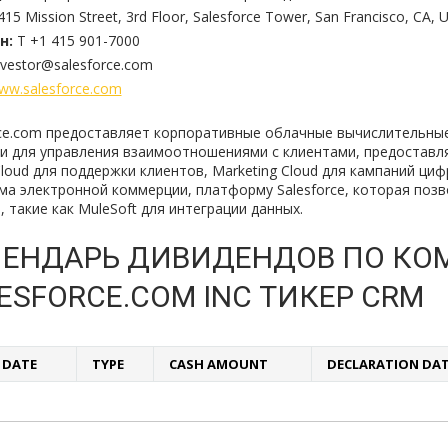
415 Mission Street, 3rd Floor, Salesforce Tower, San Francisco, CA, 
н:
T +1 415 901-7000
nvestor@salesforce.com
ww.salesforce.com
rce.com предоставляет корпоративные облачные вычислительные 
и для управления взаимоотношениями с клиентами, предоставляе
 Cloud для поддержки клиентов, Marketing Cloud для кампаний ци
ма электронной коммерции, платформу Salesforce, которая позв
 такие как MuleSoft для интеграции данных.
ЕНДАРЬ ДИВИДЕНДОВ ПО КО
ESFORCE.COM INC ТИКЕР CRM
F DATE
TYPE
CASH AMOUNT
DECLARATION DA