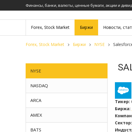
Финансы, банки, валюты, ценные бумаги, акции и див
Forex, Stock Market
Биржи
Новости, ста
Forex, Stock Market
Биржи
NYSE
Salesfor
SA
NYSE
NASDAQ
ARCA
Тикер:
Биржа:
AMEX
Компан
Сектор:
BATS
Индуст