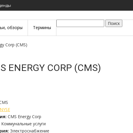
иденды
Поиск
тьи, обзоры
Термины
rgy Corp (CMS)
S ENERGY CORP (CMS)
CMS
NYSE
ия:
CMS Energy Corp
Коммунальные услуги
рия:
Электроснабжение