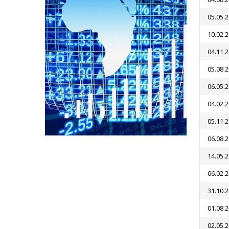
05.05.
10.02.
04.11.
05.08.
06.05.
04.02.
05.11.
06.08.
14.05.
06.02.
31.10.
01.08.
02.05.