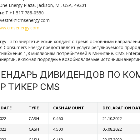
One Energy Plaza, Jackson, MI, USA, 49201
н:
T +1 517 788-0550
nvestrel@cmsenergy.com
ww.cmsenergy.com
rgy - это энергетический холдинг с тремя основными направлен
я Consumers Energy предоставляет услуги регулируемого природ
снабжения 1,8 миллионам потребителей в Мичигане. CMS Enterp
энергии, включая подрядные возобновляемые источники энергии.
ЕНДАРЬ ДИВИДЕНДОВ ПО КО
P ТИКЕР CMS
F DATE
TYPE
CASH AMOUNT
DECLARATION DA
2022
CASH
0.460
21.10.2022
2022
CASH
4.500
05.08.2022
2022
CASH
0.460
22.07.2022