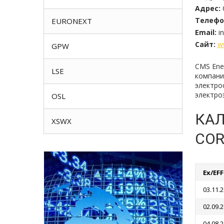
Адрес:
Телефо
EURONEXT
Email:
i
Сайт:
w
GPW
CMS Ene
LSE
компани
электро
электро
OSL
КАЛ
XSWX
COR
Ex/EF
03.11.
02.09.
04.08.