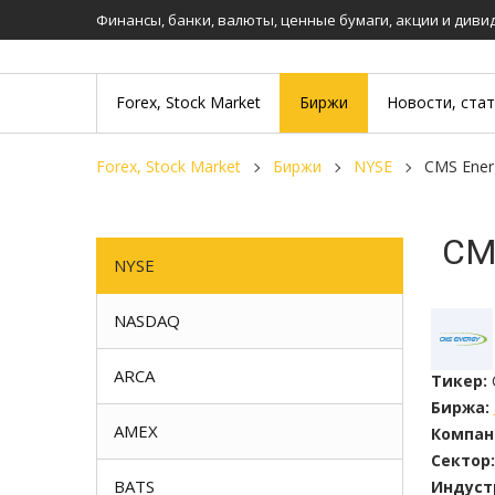
Финансы, банки, валюты, ценные бумаги, акции и див
Forex, Stock Market
Биржи
Новости, ста
Forex, Stock Market
Биржи
NYSE
CMS Ene
CM
NYSE
NASDAQ
ARCA
Тикер:
Биржа:
AMEX
Компан
Сектор:
BATS
Индуст