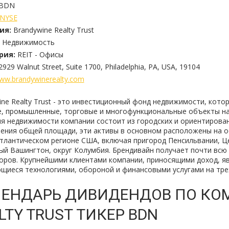
BDN
NYSE
ия:
Brandywine Realty Trust
Недвижимость
рия:
REIT - Офисы
2929 Walnut Street, Suite 1700, Philadelphia, PA, USA, 19104
ww.brandywinerealty.com
ine Realty Trust - это инвестиционный фонд недвижимости, кото
, промышленные, торговые и многофункциональные объекты н
я недвижимости компании состоит из городских и ориентированн
рения общей площади, эти активы в основном расположены на 
тлантическом регионе США, включая пригород Пенсильвании, Ц
ый Вашингтон, округ Колумбия. Брендивайн получает почти всю в
оров. Крупнейшими клиентами компании, приносящими доход, я
щиеся технологиями, обороной и финансовыми услугами на тре
ЕНДАРЬ ДИВИДЕНДОВ ПО КО
LTY TRUST ТИКЕР BDN