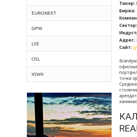
Тикер:
Биржа:
EURONEXT
Компан
Сектор:
GPW
Индуст
Адрес:
LSE
Сайт:
w
OSL
Brandyw
офисные
портфел
XSWX
точки з
Среднеа
столичн
арендат
занимаю
КАЛ
REA