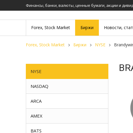
Финансы, банки, валюты, ценные бумаги, акции и див
Forex, Stock Market
Биржи
Новости, ста
Forex, Stock Market
Биржи
NYSE
Brandywi
BR
NYSE
NASDAQ
ARCA
AMEX
BATS