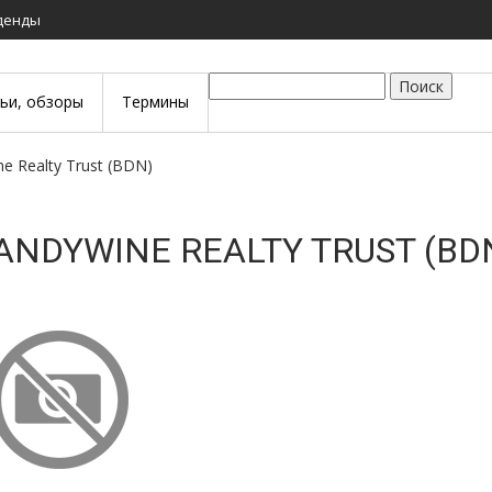
иденды
Поиск
тьи, обзоры
Термины
ne Realty Trust (BDN)
ANDYWINE REALTY TRUST (BD