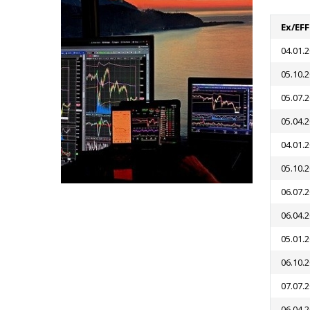
Ex/EF
04.01.
05.10.
05.07.
05.04.
04.01.
05.10.
06.07.
06.04.
05.01.
06.10.
07.07.
06.04.