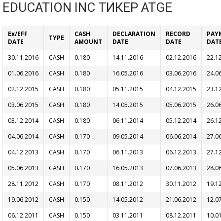
EDUCATION INC ТИКЕР ATGE
Ex/EFF
CASH
DECLARATION
RECORD
PAY
TYPE
DATE
AMOUNT
DATE
DATE
DAT
30.11.2016
CASH
0.180
14.11.2016
02.12.2016
22.1
01.06.2016
CASH
0.180
16.05.2016
03.06.2016
24.0
02.12.2015
CASH
0.180
05.11.2015
04.12.2015
23.1
03.06.2015
CASH
0.180
14.05.2015
05.06.2015
26.0
03.12.2014
CASH
0.180
06.11.2014
05.12.2014
26.1
04.06.2014
CASH
0.170
09.05.2014
06.06.2014
27.0
04.12.2013
CASH
0.170
06.11.2013
06.12.2013
27.1
05.06.2013
CASH
0.170
16.05.2013
07.06.2013
28.0
28.11.2012
CASH
0.170
08.11.2012
30.11.2012
19.1
19.06.2012
CASH
0.150
14.05.2012
21.06.2012
12.0
06.12.2011
CASH
0.150
03.11.2011
08.12.2011
10.0