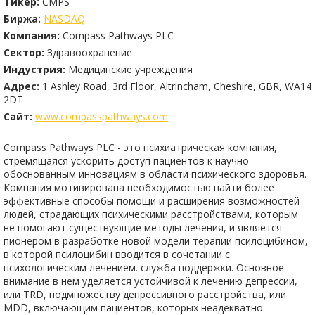
Тикер:
CMPS
Биржа:
NASDAQ
Компания:
Compass Pathways PLC
Сектор:
Здравоохранение
Индустрия:
Медицинские учреждения
Адрес:
1 Ashley Road, 3rd Floor, Altrincham, Cheshire, GBR, WA14
2DT
Сайт:
www.compasspathways.com
Compass Pathways PLC - это психиатрическая компания,
стремящаяся ускорить доступ пациентов к научно
обоснованным инновациям в области психического здоровья.
Компания мотивирована необходимостью найти более
эффективные способы помощи и расширения возможностей
людей, страдающих психическими расстройствами, которым
не помогают существующие методы лечения, и является
пионером в разработке новой модели терапии псилоцибином,
в которой псилоцибин вводится в сочетании с
психологическим лечением. служба поддержки. Основное
внимание в нем уделяется устойчивой к лечению депрессии,
или TRD, подмножеству депрессивного расстройства, или
MDD, включающим пациентов, которых неадекватно