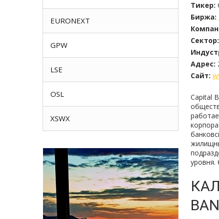
Тикер:
Биржа:
EURONEXT
Компан
Сектор:
GPW
Индуст
Адрес:
LSE
Сайт:
w
OSL
Capital 
обществ
работае
XSWX
корпора
банковс
жилищны
подразд
уровня.
КАЛ
BAN