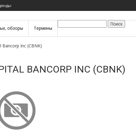
иденды
Поиск
тьи, обзоры
Термины
tal Bancorp Inc (CBNK)
PITAL BANCORP INC (CBNK)