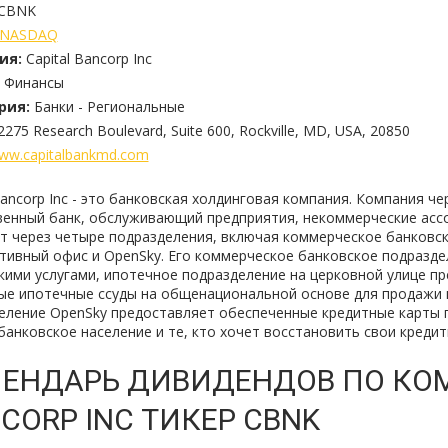
CBNK
NASDAQ
ия:
Capital Bancorp Inc
Финансы
рия:
Банки - Региональные
2275 Research Boulevard, Suite 600, Rockville, MD, USA, 20850
ww.capitalbankmd.com
Bancorp Inc - это банковская холдинговая компания. Компания ч
енный банк, обслуживающий предприятия, некоммерческие ассоц
т через четыре подразделения, включая коммерческое банковск
тивный офис и OpenSky. Его коммерческое банковское подраздел
кими услугами, ипотечное подразделение на церковной улице п
е ипотечные ссуды на общенациональной основе для продажи на
еление OpenSky предоставляет обеспеченные кредитные карты п
 банковское население и те, кто хочет восстановить свои кредит
ЕНДАРЬ ДИВИДЕНДОВ ПО КОМ
CORP INC ТИКЕР CBNK