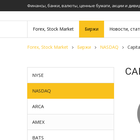
Финансы, банки, валюты, ценные бумаги, акции и див
Forex, Stock Market
Биржи
Новости, ста
Forex, Stock Market
Биржи
NASDAQ
Capi
CA
NYSE
NASDAQ
ARCA
AMEX
BATS