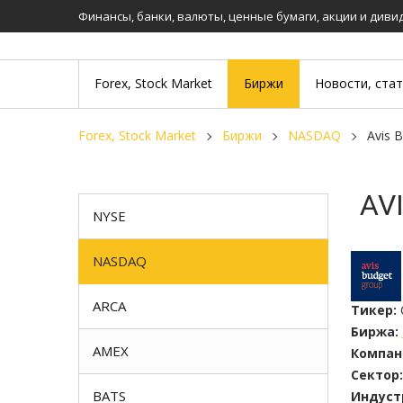
Финансы, банки, валюты, ценные бумаги, акции и див
Forex, Stock Market
Биржи
Новости, ста
Forex, Stock Market
Биржи
NASDAQ
Avis
AV
NYSE
NASDAQ
ARCA
Тикер:
Биржа:
AMEX
Компан
Сектор:
BATS
Индуст