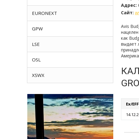
Адрес:
Сайт:
w
EURONEXT
Avis Bud
GPW
нацелен
как Bud
LSE
выдает 
принадл
Америка
OSL
КАЛ
XSWX
GRO
Ex/EF
14.12.