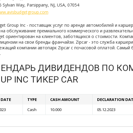
6 Sylvan Way, Parsippany, NJ, USA, 07054
ww.avisbudgetgroup.com
get Group Inc - поставщик услуг по аренде автомобилей и каршери
 на обслуживание премиального коммерческого и развлекательн
get ориентирован на клиентов, заботящихся о стоимости. Компа
лицензии на свои бренды франчайзи. Zipcar - это служба каршер
ежащий компании автопарк Zipcar с почасовой оплатой. Самый 
.
ЕНДАРЬ ДИВИДЕНДОВ ПО КОМ
UP INC ТИКЕР CAR
F DATE
TYPE
CASH AMOUNT
DECLARATION DA
2023
Cash
10.000
05.12.2023