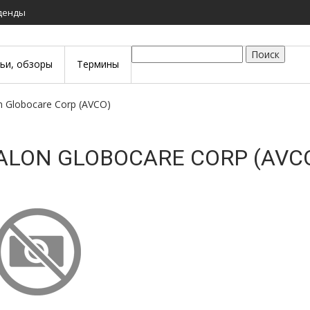
иденды
Поиск
тьи, обзоры
Термины
on Globocare Corp (AVCO)
ALON GLOBOCARE CORP (AVC