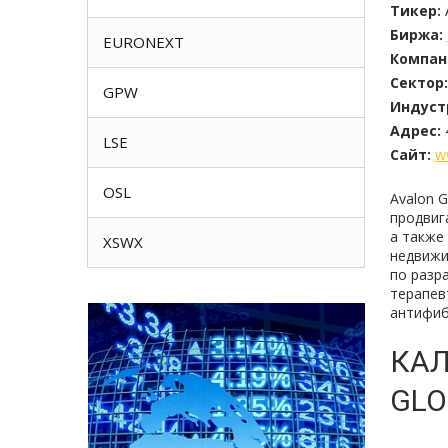
Тикер:
Биржа:
EURONEXT
Компан
Сектор:
GPW
Индуст
Адрес:
LSE
Сайт:
w
OSL
Avalon 
продвиг
а также
XSWX
недвижи
по разр
терапевт
антифиб
КАЛ
GLO