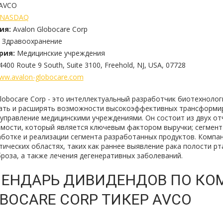
AVCO
NASDAQ
ия:
Avalon Globocare Corp
Здравоохранение
рия:
Медицинские учреждения
4400 Route 9 South, Suite 3100, Freehold, NJ, USA, 07728
ww.avalon-globocare.com
Globocare Corp - это интеллектуальный разработчик биотехнолог
ать и расширять возможности высокоэффективных трансформир
 управление медицинскими учреждениями. Он состоит из двух о
мости, который является ключевым фактором выручки; сегмент м
аботке и реализации сегмента разработанных продуктов. Компан
ических областях, таких как раннее выявление рака полости рта
роза, а также лечения дегенеративных заболеваний.
ЕНДАРЬ ДИВИДЕНДОВ ПО КО
BOCARE CORP ТИКЕР AVCO