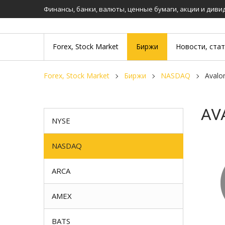
Финансы, банки, валюты, ценные бумаги, акции и див
Forex, Stock Market
Биржи
Новости, ста
Forex, Stock Market
Биржи
NASDAQ
Aval
AV
NYSE
NASDAQ
ARCA
AMEX
BATS