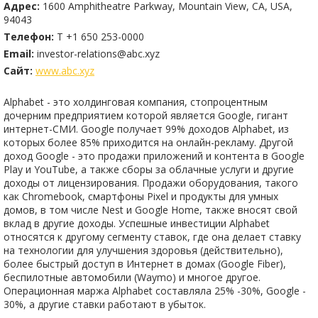
Адрес:
1600 Amphitheatre Parkway, Mountain View, CA, USA,
94043
Телефон:
T +1 650 253-0000
Email:
investor-relations@abc.xyz
Сайт:
www.abc.xyz
Alphabet - это холдинговая компания, стопроцентным
дочерним предприятием которой является Google, гигант
интернет-СМИ. Google получает 99% доходов Alphabet, из
которых более 85% приходится на онлайн-рекламу. Другой
доход Google - это продажи приложений и контента в Google
Play и YouTube, а также сборы за облачные услуги и другие
доходы от лицензирования. Продажи оборудования, такого
как Chromebook, смартфоны Pixel и продукты для умных
домов, в том числе Nest и Google Home, также вносят свой
вклад в другие доходы. Успешные инвестиции Alphabet
относятся к другому сегменту ставок, где она делает ставку
на технологии для улучшения здоровья (действительно),
более быстрый доступ в Интернет в домах (Google Fiber),
беспилотные автомобили (Waymo) и многое другое.
Операционная маржа Alphabet составляла 25% -30%, Google -
30%, а другие ставки работают в убыток.