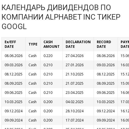
КАЛЕНДАРЬ ДИВИДЕНДОВ ПО
КОМПАНИИ ALPHABET INC ТИКЕР
GOOGL
Ex/EFF
CASH
DECLARATION
RECORD
PAY
TYPE
DATE
AMOUNT
DATE
DATE
DAT
08.06.2026
Cash
0.220
27.04.2026
08.06.2026
15.0
09.03.2026
Cash
0.210
27.01.2026
09.03.2026
16.0
08.12.2025
Cash
0.210
21.10.2025
08.12.2025
15.1
08.09.2025
Cash
0.210
21.07.2025
08.09.2025
15.0
09.06.2025
Cash
0.210
23.04.2025
09.06.2025
16.0
10.03.2025
Cash
0.200
04.02.2025
10.03.2025
17.0
09.12.2024
Cash
0.200
28.10.2024
09.12.2024
16.1
09.09.2024
Cash
0.200
17.07.2024
09.09.2024
16.0