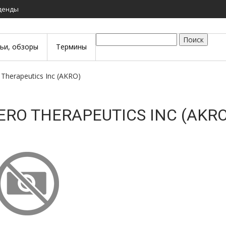
иденды
Поиск
тьи, обзоры
Термины
o Therapeutics Inc (AKRO)
ERO THERAPEUTICS INC (AKRO