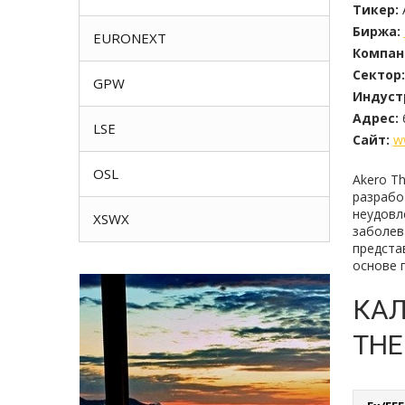
Тикер:
Биржа:
EURONEXT
Компан
Сектор:
GPW
Индуст
Адрес:
LSE
Сайт:
w
OSL
Akero T
разрабо
неудовл
XSWX
заболев
предста
основе 
КАЛ
THE