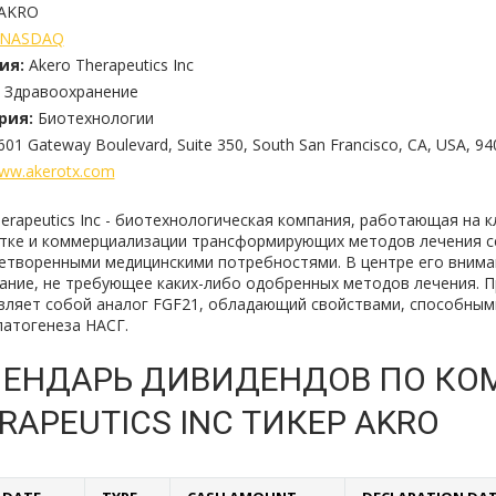
AKRO
NASDAQ
ия:
Akero Therapeutics Inc
Здравоохранение
рия:
Биотехнологии
601 Gateway Boulevard, Suite 350, South San Francisco, CA, USA, 94
ww.akerotx.com
herapeutics Inc - биотехнологическая компания, работающая на 
тке и коммерциализации трансформирующих методов лечения с
етворенными медицинскими потребностями. В центре его вниман
ание, не требующее каких-либо одобренных методов лечения. 
вляет собой аналог FGF21, обладающий свойствами, способным
патогенеза НАСГ.
ЕНДАРЬ ДИВИДЕНДОВ ПО КО
RAPEUTICS INC ТИКЕР AKRO