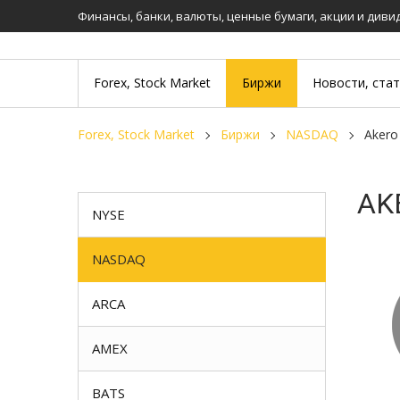
Финансы, банки, валюты, ценные бумаги, акции и див
Forex, Stock Market
Биржи
Новости, ста
Forex, Stock Market
Биржи
NASDAQ
Aker
AK
NYSE
NASDAQ
ARCA
AMEX
BATS